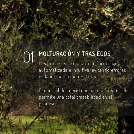
01
MOLTURACIÓN Y TRASIEGOS
Los procesos se realizan de forma ágil
automatizada e intuitiva, evitando errores
en la introducción de datos.
l
El control de la existencia en los depositos
permite una total trazabilidad en el
proceso.
n,