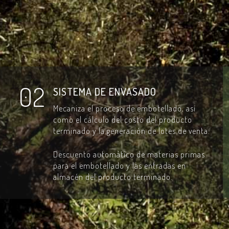
02
SISTEMA DE ENVASADO
Mecaniza el proceso de embotellado, así
como el cálculo del costo del producto
terminado y la generación de lotes de venta.
Descuento automático de materias primas
para el embotellado y las entradas en
almacén del producto terminado.