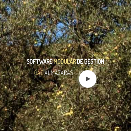
SOFTWARE
MODULAR
DE GESTIÓN
GAE
ALMAZARAS
LA SOLUCIÓN IDEAL PARA COOPERATIVAS Y ALMAZARAS
A DE FORMA SENCILLA TODAS LAS FUNCIONES IMPLICADAS EN LA ELABORACIÓN DE 