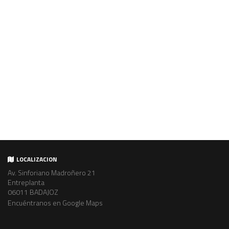
LOCALIZACION
Av. Sinforiano Madroñero 21
Entreplanta
06011 BADAJOZ
Encuéntranos en Google Maps